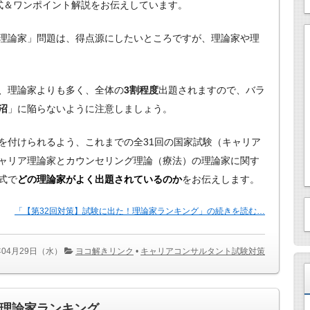
式＆ワンポイント解説をお伝えしています。
理論家」問題は、得点源にしたいところですが、理論家や理
、理論家よりも多く、全体の
3割程度
出題されますので、バラ
沼
」に陥らないように注意しましょう。
を付けられるよう、これまでの全31回の国家試験（キャリア
ャリア理論家とカウンセリング理論（療法）の理論家に関す
式で
どの理論家がよく出題されているのか
をお伝えします。
「【第32回対策】試験に出た！理論家ランキング」の続きを読む…
年04月29日（水）
ヨコ解きリンク
•
キャリアコンサルタント試験対策
！理論家ランキング