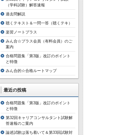
（学科試験）解答速報
過去問解説
聴くテキスト＆一問一答（聴くテキ）
楽習ノートプラス
みん合☆プラス会員（有料会員）のご
案内
合格問題集「第3版」改訂のポイント
と特徴
みん合的☆合格ルートマップ
最近の投稿
合格問題集「第3版」改訂のポイント
と特徴
第32回キャリアコンサルタント試験解
答速報のご案内
論述試験は落ち着いて＆第33回試験対