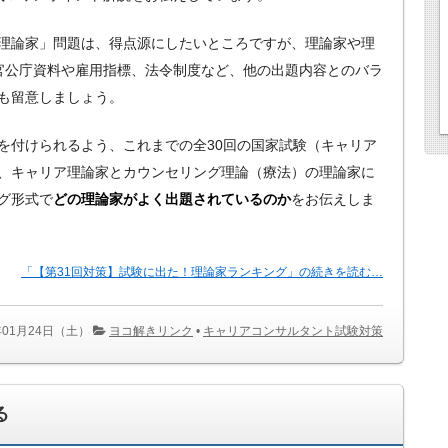
理論家」問題は、得点源にしたいところですが、理論家や理
官公庁資料や雇用指標、法令制度など、他の出題内容とのバラ
も留意しましょう。
を付けられるよう、これまでの全30回の国家試験（キャリア
、キャリア理論家とカウンセリング理論（療法）の理論家に
グ形式で
どの理論家がよく出題されているのか
をお伝えしま
「【第31回対策】試験に出た！理論家ランキング」の続きを読む…
年01月24日（土）
ヨコ解きリンク
•
キャリアコンサルタント試験対策
る