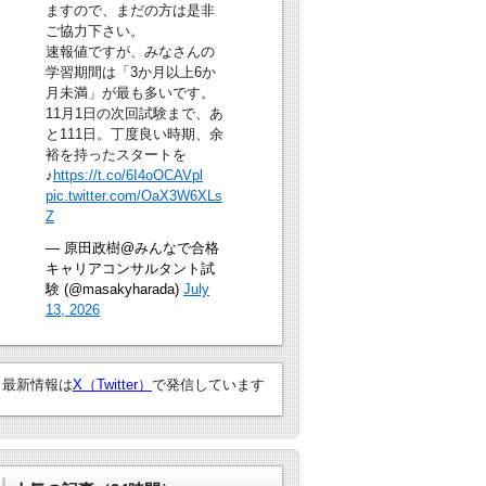
ますので、まだの方は是非
ご協力下さい。
速報値ですが、みなさんの
学習期間は「3か月以上6か
月未満」が最も多いです。
11月1日の次回試験まで、あ
と111日。丁度良い時期、余
裕を持ったスタートを
♪
https://t.co/6I4oOCAVpl
pic.twitter.com/OaX3W6XLs
Z
— 原田政樹@みんなで合格
キャリアコンサルタント試
験 (@masakyharada)
July
13, 2026
最新情報は
X（Twitter）
で発信しています