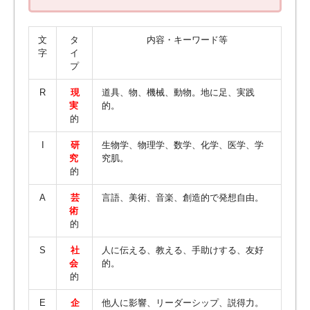
文
タ
内容・キーワード等
字
イ
プ
R
現
道具、物、機械、動物。地に足、実践
実
的。
的
I
研
生物学、物理学、数学、化学、医学、学
究
究肌。
的
A
芸
言語、美術、音楽、創造的で発想自由。
術
的
S
社
人に伝える、教える、手助けする、友好
会
的。
的
E
企
他人に影響、リーダーシップ、説得力。