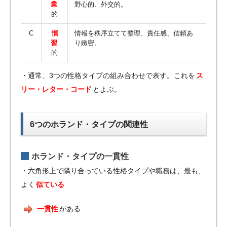
業
野心的、外交的。
的
C
慣
情報を秩序立てて整理、責任感、信頼あ
習
り緻密。
的
・通常、3つの性格タイプの組み合わせで表す。これを
ス
リー・レター・コード
とよぶ。
6つのホランド・タイプの関連性
ホランド・タイプの一貫性
・六角形上で隣り合っている性格タイプや職務は、最も、
よく
似ている
一貫性
がある