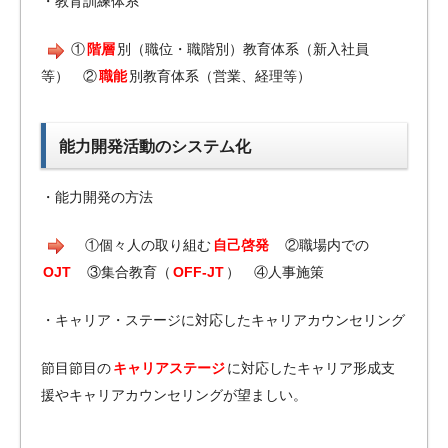
・教育訓練体系
①
階層
別（職位・職階別）教育体系（新入社員
等） ②
職能
別教育体系（営業、経理等）
能力開発活動のシステム化
・能力開発の方法
①個々人の取り組む
自己啓発
②職場内での
OJT
③集合教育（
OFF-JT
） ④人事施策
・キャリア・ステージに対応したキャリアカウンセリング
節目節目の
キャリアステージ
に対応したキャリア形成支
援やキャリアカウンセリングが望ましい。