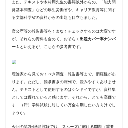
また、テキストや木村周先生の書籍以外からの、「能力開
発基本調査」などの厚生労働省や、キャリア教育等に関す
る文部科学省の資料からの出題も目立ちました。
官公庁等の報告書等をくまなくチェックするのは大変です
が、それらの資料も含めて、おそらく
出題カバー率ナンバ
ー１
といえるが、こちらの参考書です。
理論家から見ておくべき調査・報告書等まで、網羅性があ
ります。ただし、箇条書きの羅列で、読みやすくありませ
ん。テキストとして使用するのはシンドイですが、資料集
としては優れていると感じます。それから、とても高価で
す…（汗）学科試験に対してい万全を期したい方向けでし
ょうか。
今回の第2回学科試験では、スムーズに解ける問題（重要