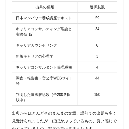
出典の種類
選択肢数
日本マンパワー養成講座テキスト
59
キャリアコンサルティング理論と
34
実際4訂版
キャリアカウンセリング
6
新版キャリアの心理学
3
キャリアコンサルタント倫理綱領
4
調査・報告書・官公庁WEBサイト
44
等
判明した選択肢総数（全200選択
150
肢中）
出典からほとんどそのまんまの文章、語句での出題も多く
見受けられましたが、ほぼかぶっているもの、良い感じで
かすっているもの、程度の差は多少あります。