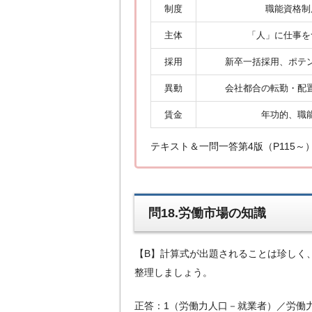
制度
職能資格制
主体
「人」に仕事を
採用
新卒一括採用、ポテ
異動
会社都合の転勤・配
賃金
年功的、職
テキスト＆一問一答第4版（P115
問18.労働市場の知識
【B】計算式が出題されることは珍しく
整理しましょう。
正答：1（労働力人口－就業者）／労働力