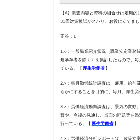
【A】調査内容と資料の組合せは定期的
31回対策模試がスバリ、お役に立てま
正答：1
1.○：一般職業紹介状況（職業安定業
規学卒者を除く）を集計したもので、毎
ている。【
厚生労働省
】
2.×：毎月勤労統計調査は、雇用、給
らかにすることを目的に、毎月、厚生労
3.×：労働経済動向調査は、景気の変
響や、今後の見通し、当面の問題等を迅
行っている。【
厚生労働省
】
4.×：労働経済分析レポートは、政策