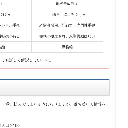
度
職務等級制度
つける
「職務」に人をつける
ンシャル重視
経験者採用、即戦力・専門性重視
置転換がある
職務が限定され、原則異動はない
能給
職務給
～）でも詳しく解説しています。
、一瞬、怯んでしまいそうになりますが、落ち着いて情報を
人口✕100