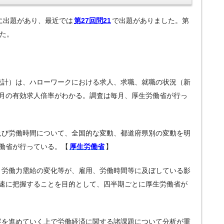
に出題があり、最近では
第27回問21
で出題がありました。第
した。
務統計）は、ハローワークにおける求人、求職、就職の状況（新
月の有効求人倍率がわかる。調査は毎月、厚生労働省が行っ
与及び労働時間について、全国的な変動、都道府県別の変動を明
働省が行っている。【
厚生労働省
】
動、労働力需給の変化等が、雇用、労働時間等に及ぼしている影
速に把握することを目的として、四半期ごとに厚生労働省が
立案を進めていく上で労働経済に関する諸課題について分析が重