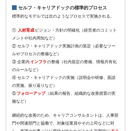
セルフ・キャリアドックの標準的プロセス
標準的なモデルでは次のようなプロセスで実施される。
①
人材育成
ビジョン・方針の明確化（経営者のコミット
メントや社内周知など）
② セルフ・キャリアドック実施計画の策定（必要なツー
ルやプロセスの整備など）
③ 企業内
インフラ
の整備（社内規定の整備、情報共有化
のルールなど）
④ セルフ・キャリアドックの実施（説明会や研修、面談
の実施、振り返りなど）
⑤
フォローアップ
（結果の報告、組織的な改善措置の実
施など）
継続的な改善のため、キャリアコンサルタントは、人事部
門や関連部門と協働で、対象従業員やその上司などに対
し、意識や仕事ぶりに変化が出たかどうかを定期的に
モニ