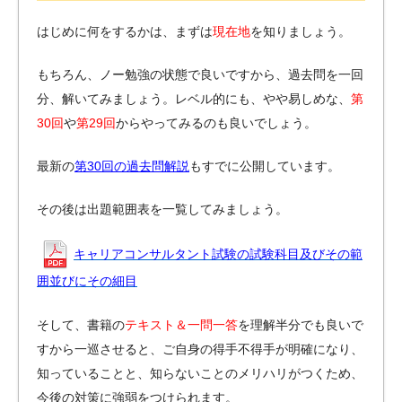
はじめに何をするかは、まずは
現在地
を知りましょう。
もちろん、ノー勉強の状態で良いですから、過去問を一回
分、解いてみましょう。レベル的にも、やや易しめな、
第
30回
や
第29回
からやってみるのも良いでしょう。
最新の
第30回の過去問解説
もすでに公開しています。
その後は出題範囲表を一覧してみましょう。
キャリアコンサルタント試験の試験科目及びその範
囲並びにその細目
そして、書籍の
テキスト＆一問一答
を理解半分でも良いで
すから一巡させると、ご自身の得手不得手が明確になり、
知っていることと、知らないことのメリハリがつくため、
今後の対策に強弱をつけられます。