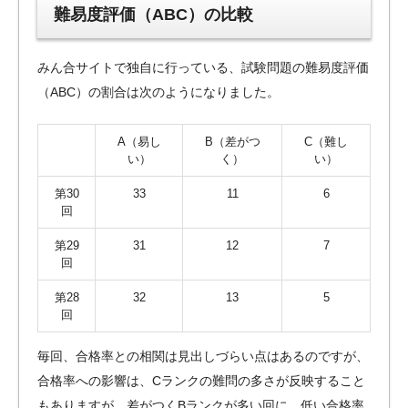
難易度評価（ABC）の比較
みん合サイトで独自に行っている、試験問題の難易度評価
（ABC）の割合は次のようになりました。
A（易し
B（差がつ
C（難し
い）
く）
い）
第30
33
11
6
回
第29
31
12
7
回
第28
32
13
5
回
毎回、合格率との相関は見出しづらい点はあるのですが、
合格率への影響は、Cランクの難問の多さが反映すること
もありますが、差がつくBランクが多い回に、低い合格率