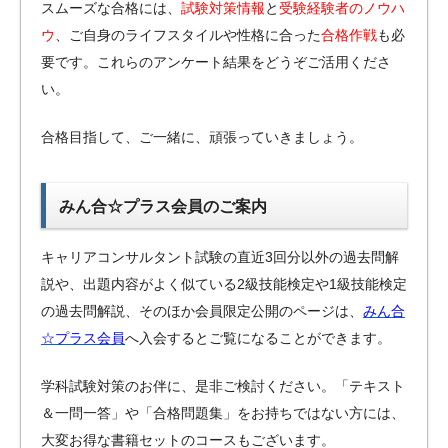
スムーズな合格には、
試験対策情報
と
受験経験者のノウハ
ウ
、ご自身のライフスタイルや性格に合った
合格作戦
も必
要です。これらのアンケート結果をどうぞご活用くださ
い。
合格目指して、ご一緒に、頑張っていきましょう。
みん合☆プラス会員のご案内
キャリアコンサルタント試験の直近3回分以外の過去問解
説や、出題内容がよく似ている2級技能検定や1級技能検定
の過去問解説、そのほか会員限定公開のページは、
みん合
☆プラス会員
へ入会するとご覧になることができます。
学科試験対策のお伴に、是非ご検討ください。「テキスト
＆一問一答」や「合格問題集」をお持ちではない方には、
大変お得な書籍セットのコースもございます。