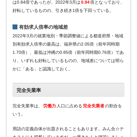
は0.84倍であったが、2022年3月は
0.94
倍となっており、
好転しているものの、引き続き1倍を下回っている。
有効求人倍率の地域差
2022年3月の就業地別・季節調整値による都道府県・地域
別有効求人倍率の最高は、福井県の2.05倍（前年同時期
1.70倍）、最低は沖縄の0.85倍（前年同時期0.76倍）であ
り、いずれも好転しているものの、地域差については明ら
かに「ある」と認識しておく。
完全失業率
完全失業率は、
労働力
人口に占める
完全失業者
の割合を
いう。
用語の定義自体が出題されることもあります。みん合☆テ