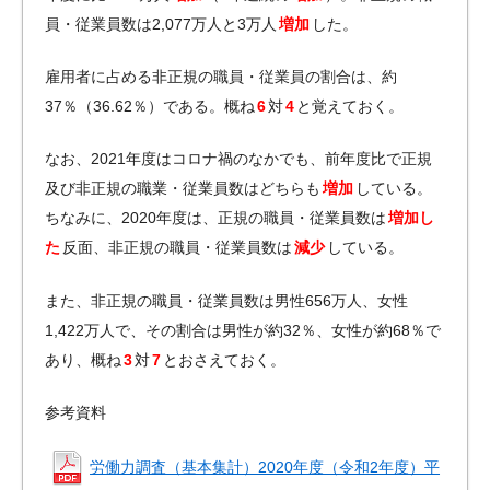
員・従業員数は2,077万人と3万人
増加
した。
雇用者に占める非正規の職員・従業員の割合は、約
37％（36.62％）である。概ね
6
対
4
と覚えておく。
なお、2021年度はコロナ禍のなかでも、前年度比で正規
及び非正規の職業・従業員数はどちらも
増加
している。
ちなみに、2020年度は、正規の職員・従業員数は
増加し
た
反面、非正規の職員・従業員数は
減少
している。
また、非正規の職員・従業員数は男性656万人、女性
1,422万人で、その割合は男性が約32％、女性が約68％で
あり、概ね
3
対
7
とおさえておく。
参考資料
労働力調査（基本集計）2020年度（令和2年度）平