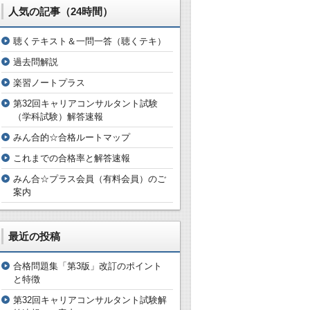
人気の記事（24時間）
聴くテキスト＆一問一答（聴くテキ）
過去問解説
楽習ノートプラス
第32回キャリアコンサルタント試験
（学科試験）解答速報
みん合的☆合格ルートマップ
これまでの合格率と解答速報
みん合☆プラス会員（有料会員）のご
案内
最近の投稿
合格問題集「第3版」改訂のポイント
と特徴
第32回キャリアコンサルタント試験解