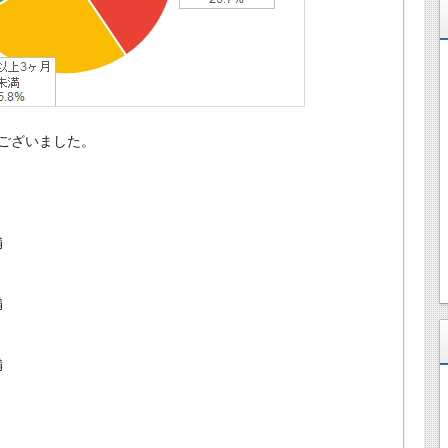
ございました。
満
満
満