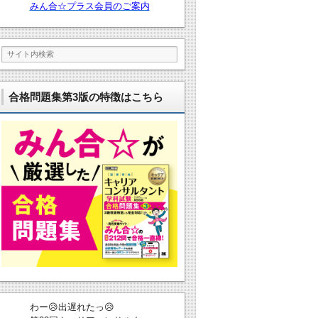
みん合☆プラス会員のご案内
合格問題集第3版の特徴はこちら
わー😥出遅れたっ😥