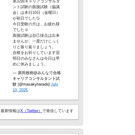
第32回キャリアコンサルタ
ント試験の面接試験（協議
会）は本日10日（金曜日）
が初日でした💦
今日受験の方は、お疲れ様
でした☺
面接試験は自己採点は出来
ませんが、一度だけじっく
りと振り返りましょう。
合格をお祈りしています🈴
明日のみなさんは今日は早
めに休みましょう。
— 原田政樹@みんなで合格
キャリアコンサルタント試
験 (@masakyharada)
July
10, 2026
最新情報は
X（Twitter）
で発信しています