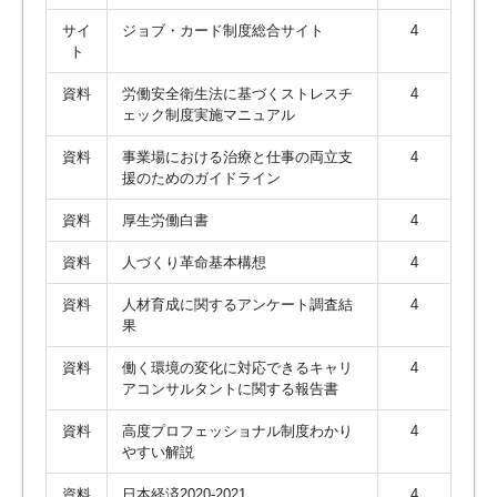
サイ
ジョブ・カード制度総合サイト
4
ト
資料
労働安全衛生法に基づくストレスチ
4
ェック制度実施マニュアル
資料
事業場における治療と仕事の両立支
4
援のためのガイドライン
資料
厚生労働白書
4
資料
人づくり革命基本構想
4
資料
人材育成に関するアンケート調査結
4
果
資料
働く環境の変化に対応できるキャリ
4
アコンサルタントに関する報告書
資料
高度プロフェッショナル制度わかり
4
やすい解説
資料
日本経済2020-2021
4