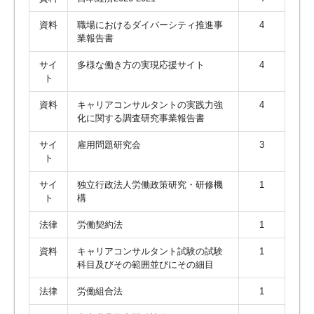
資料
職場におけるダイバーシティ推進事
4
業報告書
サイ
多様な働き方の実現応援サイト
4
ト
資料
キャリアコンサルタントの実践力強
4
化に関する調査研究事業報告書
サイ
雇用問題研究会
3
ト
サイ
独立行政法人労働政策研究・研修機
1
ト
構
法律
労働契約法
1
資料
キャリアコンサルタント試験の試験
1
科目及びその範囲並びにその細目
法律
労働組合法
1