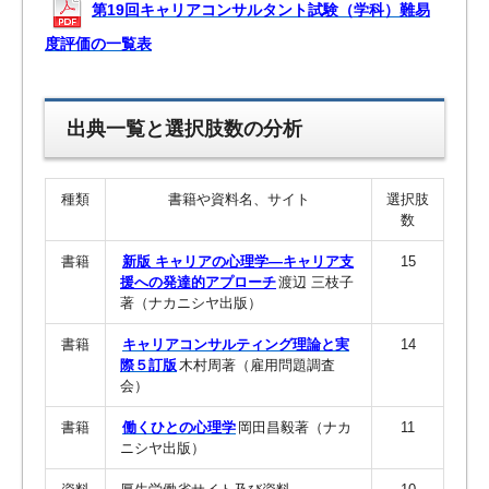
第19回キャリアコンサルタント試験（学科）難易
度評価の一覧表
出典一覧と選択肢数の分析
種類
書籍や資料名、サイト
選択肢
数
書籍
新版 キャリアの心理学―キャリア支
15
援への発達的アプローチ
渡辺 三枝子
著（ナカニシヤ出版）
書籍
キャリアコンサルティング理論と実
14
際５訂版
木村周著（雇用問題調査
会）
書籍
働くひとの心理学
岡田昌毅著（ナカ
11
ニシヤ出版）