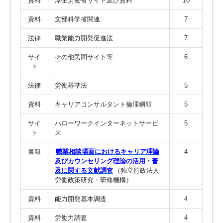
資料
厚生労働省サイト及び資料
10
資料
文部科学省関連
7
法律
職業能力開発促進法
7
サイ
その他民間サイト等
6
ト
法律
労働基準法
5
資料
キャリアコンサルタント倫理綱領
5
サイ
ハローワークインターネットサービ
5
ト
ス
書籍
職業相談場面におけるキャリア理論
4
及びカウンセリング理論の活用・普
及に関する文献調査
（独立行政法人
労働政策研究・研修機構）
資料
能力開発基本調査
4
資料
労働力調査
4